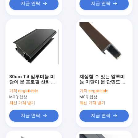
지금 연락
지금 연락
80um T4 알루미늄 미
재상할 수 있는 알루미
닫이 문 프로필 산화 저
늄 미닫이 문 단면도 포
항
도주 내각 장식적인 구
가격:
negotiable
가격:
negotiable
조
MOQ:
협상
MOQ:
협상
최신 가격 받기
최신 가격 받기
지금 연락
지금 연락