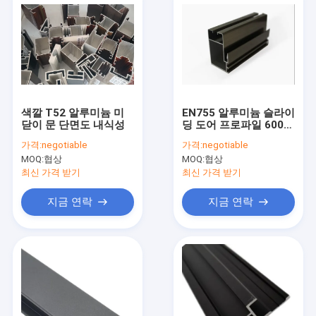
색깔 T52 알루미늄 미
EN755 알루미늄 슬라이
닫이 문 단면도 내식성
딩 도어 프로파일 6000
시리즈 실버 화이트
가격:
negotiable
가격:
negotiable
MOQ:
협상
MOQ:
협상
최신 가격 받기
최신 가격 받기
지금 연락
지금 연락
집
제품
회사 소개