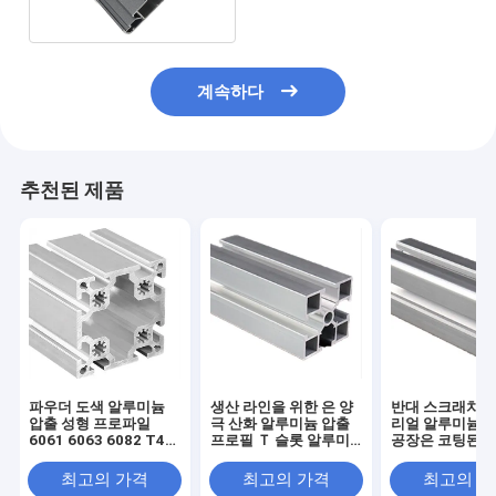
계속하다
추천된 제품
파우더 도색 알루미늄
생산 라인을 위한 은 양
반대 스크래치 
압출 성형 프로파일
극 산화 알루미늄 압출
리얼 알루미늄 
6061 6063 6082 T4
프로필 Ｔ 슬롯 알루미
공장은 코팅된 
T5 T6 마모 방지
늄 프로파일
퍼레틱 양극 처
것으로 끝났습
최고의 가격
최고의 가격
최고의 