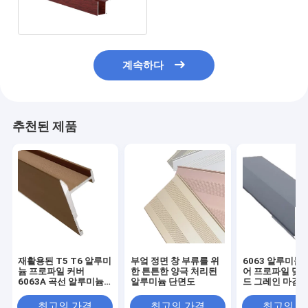
계속하다
추천된 제품
재활용된 T5 T6 알루미
부엌 정면 창 부류를 위
6063 알루미늄 
늄 프로파일 커버
한 튼튼한 양극 처리된
어 프로파일 맞춤
6063A 곡선 알루미늄
알루미늄 단면도
드 그레인 마감
돌출부
최고의 가격
최고의 가격
최고의 