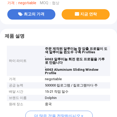
가격：negotiable
MOQ：협상
최고의 가격
지금 연락
제품 설명
주문 제작된 알루미늄 창 압출 프로필이 도
색 알루미늄 윈도우 구축 Profiles
,
6063 알루미늄 회전 윈도 프로필을 가루
하이 라이트
로 만듭니다
,
6063 Aluminium Sliding Window
Profile
가격
negotiable
공급 능력
500000 킬로그램 / 킬로그램마다 주
배달 시간
15-21 작업 일수
브랜드 이름
Dolphin
원래 장소
중국
더 많은 것을 전망하십시오