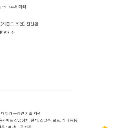
er box,6 미터
/P (지급도 조건), 전신환
500000 킬로그램 / 킬로그램마다 주
 대체와 온라인 기술 지원
옥사이드 잠금장치, 힌지, 스크루, 로드, 기타 등등
동 / 여닫이 창 변동