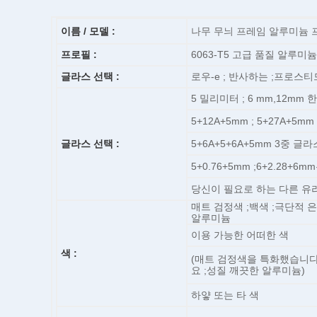
이름 / 모델 :
나무 무늬 프레임 알루미늄 
프로필 :
6063-T5 고급 품질 알루미
글라스 선택 :
로우-e ; 반사하는 ;프로스티
5 밀리미터 ; 6 mm,12mm
5+12A+5mm ; 5+27A+5m
글라스 선택 :
5+6A+5+6A+5mm 3중 글라
5+0.76+5mm ;6+2.28
당신이 필요로 하는 다른 유
매트 검정색 ;백색 ;극단적 
알루미늄
이용 가능한 어떠한 색
색 :
(매트 검정색을 특화했습니다 
요 ;성질 깨끗한 알루미늄)
하얗 또는 타 색