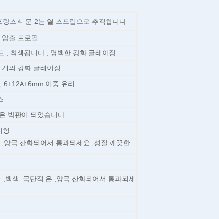
프랑스식 문 2는 열 스트립으로 추적합니다
늄 압출 프로필
드 ; 착색됩니다 ; 명백한 강화 글레이징
 한 개의 강화 글레이징
m ; 6+12A+6mm 이중 유리
스
+6mm은 박판이 되었습니다
리형
은 ;양극 산화되어서 통과되세요 ;성질 깨끗한
;백색 ;극단적 은 ;양극 산화되어서 통과되세