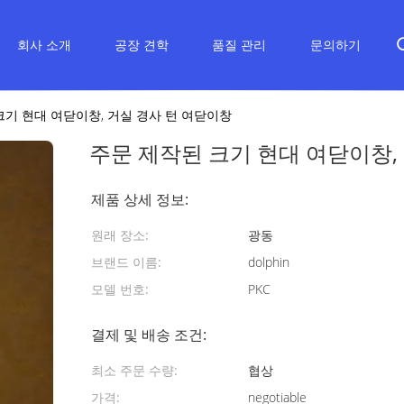
회사 소개
공장 견학
품질 관리
문의하기
크기 현대 여닫이창, 거실 경사 턴 여닫이창
주문 제작된 크기 현대 여닫이창,
제품 상세 정보:
원래 장소:
광동
브랜드 이름:
dolphin
모델 번호:
PKC
결제 및 배송 조건:
최소 주문 수량:
협상
가격:
negotiable