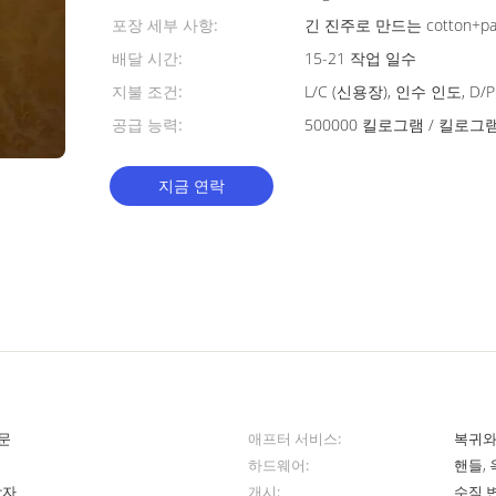
포장 세부 사항:
긴 진주로 만드는 cotton+pap
배달 시간:
15-21 작업 일수
지불 조건:
L/C (신용장), 인수 인도, D
공급 능력:
지금 연락
 문
애프터 서비스:
복귀와
하드웨어:
핸들, 
상자
개시:
수직 변