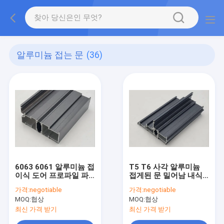
알루미늄 접는 문
(36)
6063 6061 알루미늄 접
T5 T6 사각 알루미늄
이식 도어 프로파일 파
접게된 문 밀어남 내식
우더 코팅
성
가격:
negotiable
가격:
negotiable
MOQ:
협상
MOQ:
협상
최신 가격 받기
최신 가격 받기