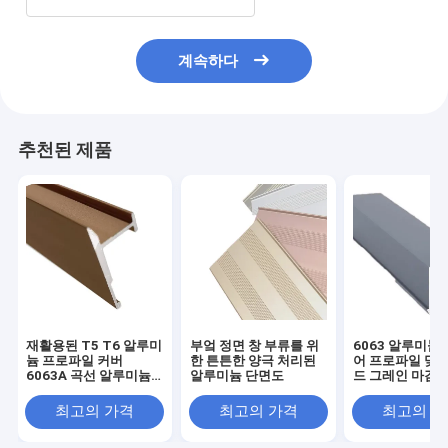
계속하다
추천된 제품
재활용된 T5 T6 알루미
부엌 정면 창 부류를 위
6063 알루미늄 
늄 프로파일 커버
한 튼튼한 양극 처리된
어 프로파일 맞춤
6063A 곡선 알루미늄
알루미늄 단면도
드 그레인 마감
돌출부
최고의 가격
최고의 가격
최고의 