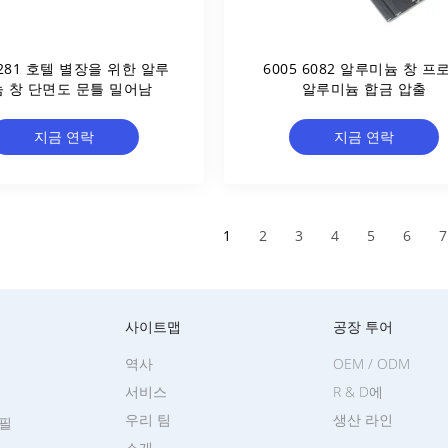
0281 호텔 별장을 위한 알루
6005 6082 알루미늄 창 프
 창 단면도 문틀 밀어남
알루미늄 합금 압출
지금 연락
지금 연락
1
2
3
4
5
6
7
사이트맵
공장 투어
역사
OEM / ODM
서비스
R & D에
우리 팀
생산 라인
필
소개