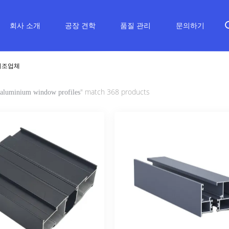
회사 소개
공장 견학
품질 관리
문의하기
인 제조업체
" match 368 products
aluminium window profiles