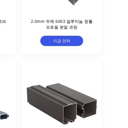
로파
2.0mm 두께 6063 알루미늄 창틀
프로필 분말 코팅
지금 연락